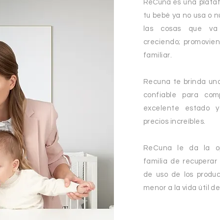
ReCuna es
u
na plata
tu bebé ya no usa o 
las cosas que va
creciendo;
promoviend
familiar.
Recuna te brinda una 
confiable para com
excelente estado 
precios increíbles.
ReCuna le da la o
familia de recuperar 
de uso de los prod
menor a la vida útil d