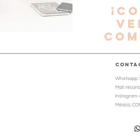
¡C
VE
COM
CONTA
Whatsapp: 
Mail: recu
Instagram:
México, C