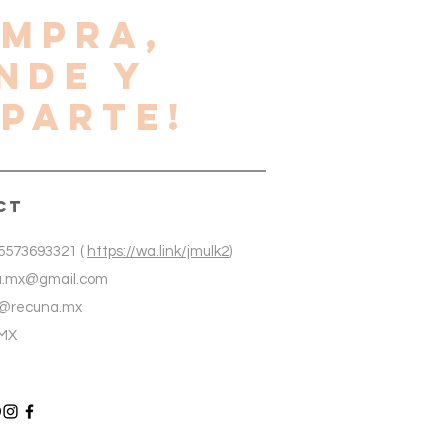
OMPRA,
NDE Y
PARTE!
CT
5573693321 (
https://wa.link/jmulk2
)
na.mx@gmail.com
 @recuna.mx
DMX