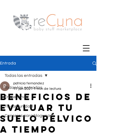
Entrada
Todas las entradas
patricia fernandez
Todas las entradas
17 jun 2021
1 min de lectura
BENEFICIOS DE
Empezando
EVALUAR TU
Tu comunidad
SUELO PÉLVICO
Consejos para bloguear
A TIEMPO