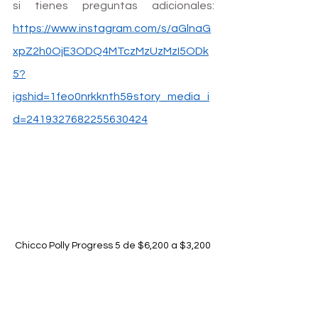
si tienes preguntas adicionales: 
https://www.instagram.com/s/aGlnaG
xpZ2h0OjE3ODQ4MTczMzUzMzI5ODk
5?
igshid=1feo0nrkknth5&story_media_i
d=2419327682255630424
Chicco Polly Progress 5 de $6,200 a $3,200 
mxn
#Recunababy
#BebeRecuna
#gentlyusedbabygear
#recicla